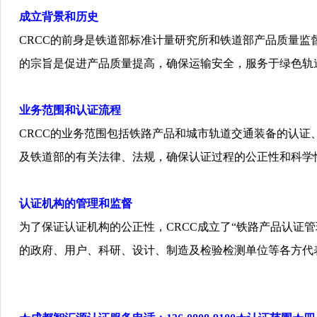
成立背景和
历
史
CRCC
的前身是
铁
道部
标
准
计
量研究所和
铁
道部
产
品
质
量
监
的宗旨是促
进产
品
质
量提高，确保运
输
安全，服
务
于
绿
色
轨
业务
范
围
和
认证
流程
CRCC
的
业务
范
围
包括
铁
路
产
品和城市
轨
道交通装
备
的
认证
及
铁
道部的有关法律、法
规
，确保
认证过
程的公正性和科学
认证
机构的管理和
监
督
为
了保
证认证
机构的公正性，
CRCC
成立了
“
铁
路
产
品
认证
管
的政府、用
户
、科研、
设计
、制造及
检验检测单
位等各方代