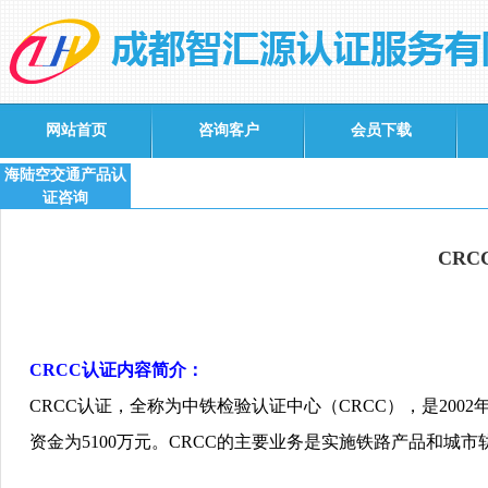
网站首页
咨询客户
会员下载
海陆空交通产品认
证咨询
CR
CRCC认证内容简介
：
CRCC
认证
，全称
为
中
铁检验认证
中心（
CRCC
），是
2002
资
金
为
5100
万元。
CRCC
的主要
业务
是
实
施
铁
路
产
品和城市