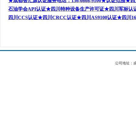
★
成都智汇源认证服务电话
：136-0808-9100
★认证范围★四
石油学会API
认证★
四川特种设备生产许可证
★四川军标认证★
四川CCS
认证★四川CRCC
认证★四川AS9100
认证★四川16
公司地址：成都