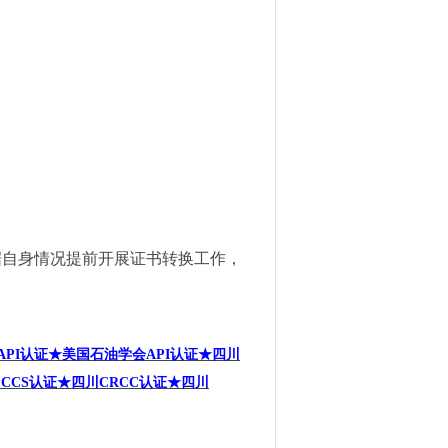
据自身情况提前开展证书转换工作，
PI
认证★美国石油学会API
认证★
四川
CCS
认证★四川CRCC
认证★四川