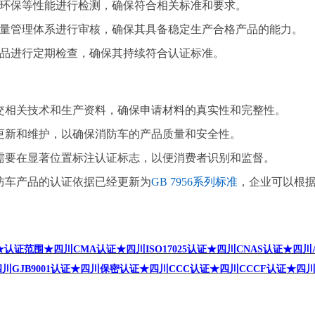
环保等性能进行检测，确保符合相关标准和要求
。
量管理体系进行审核，确保其具备稳定生产合格产品的能力
。
品进行定期检查，确保其持续符合认证标准。
：
交相关技术和生产资料，确保申请材料的真实性和完整性
。
更新和维护，以确保消防车的产品质量和安全性
。
需要在显著位置标注认证标志，以便消费者识别和监督
。
防车产品的认证依据已经更新为
GB 7956
系列标准
，企业可以根
★认证范围★四川CMA
认证★四川ISO17025
认证★四川CNAS
认证
★四川A
GJB9001
认证★
四川保密认证★四川CCC
认证★四川CCCF
认证★四川